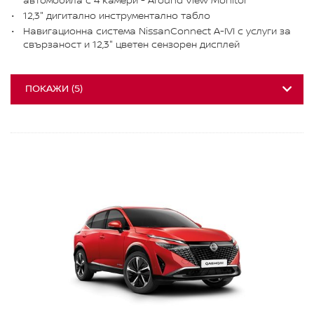
автомобила с 4 камери - Around View Monitor
12,3" дигитално инструментално табло
Навигационна система NissanConnect A-IVI с услуги за
свързаност и 12,3" цветен сензорен дисплей
ПОКАЖИ
(
5
)