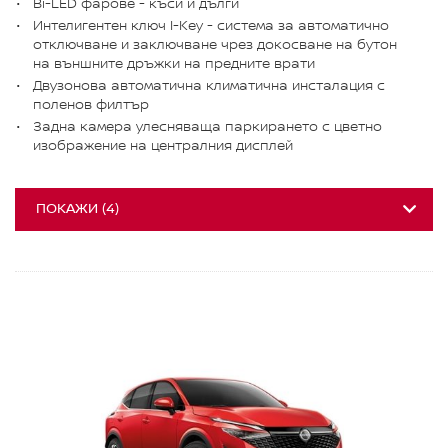
Bi-LED фарове - къси и дълги
Интелигентен ключ I-Key - система за автоматично
отключване и заключване чрез докосване на бутон
на външните дръжки на предните врати
Двузонова автоматична климатична инсталация с
поленов филтър
Задна камера улесняваща паркирането с цветно
изображение на централния дисплей
ПОКАЖИ
(
4
)