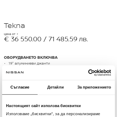
Tekna
Цена от
€ 36 550.00 / 71 485.59 лв.
ОБОРУДВАНЕТО ВКЛЮЧВА
19" алуминиеви джанти
Hi-Fi система BOSE с 10 тонколони
Тапицерия на седалките от синтетична кожа Tekna
Адаптивни Bi-LED фарове - къси и дълги
Електрическо управление на седалката на водача в
Съгласие
Детайли
За приложението
8 посоки
Настоящият сайт използва бисквитки
ПОКАЖИ
(
5
)
Използваме „бисквитки“, за да персонализираме