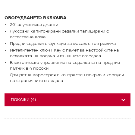
ОБОРУДВАНЕТО ВКЛЮЧВА
20" алуминиеви джанти
Луксозни капитонирани седалки тапицирани с
естествена кожа
Предни седалки с функция за масаж с три режима
Интелигентен ключ I-Key с памет за настройките на
седалката на водача и външните огледала
Eлектрическо управление на седалката на предния
пътник в 4 посоки
Двуцветна каросерия с контрастен покрив и корпуси
на страничните огледала
ПОКАЖИ
(
4
)