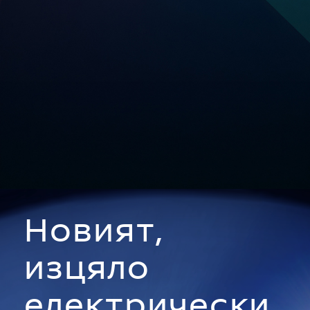
Новият,
изцяло
електрически