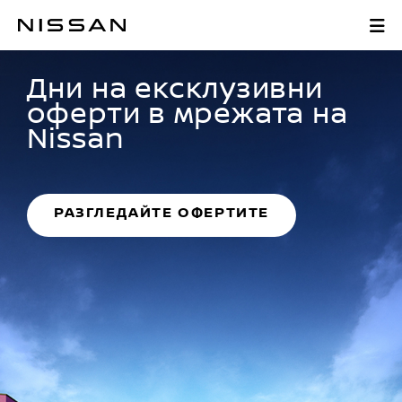
Nissan България
Отидете
на
заглавната
Дни на ексклузивни
страница
оферти в мрежата на
Nissan
РАЗГЛЕДАЙТЕ ОФЕРТИТЕ