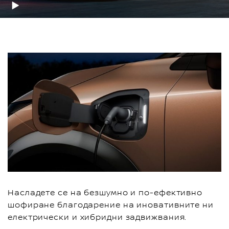
Насладете се на безшумно и по-ефективно
шофиране благодарение на иновативните ни
електрически и хибридни задвижвания.