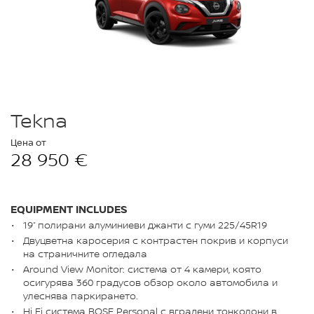
Tekna
Цена от
28 950 €
EQUIPMENT INCLUDES
19“ полирани алуминиеви джанти с гуми 225/45R19
Двуцветна каросерия с контрастен покрив и корпуси
на страничните огледала
Around View Monitor: система от 4 камери, която
осигурява 360 градусов обзор около автомобила и
улеснява паркирането.
Hi Fi система BOSE Personal с вградени тонколони в