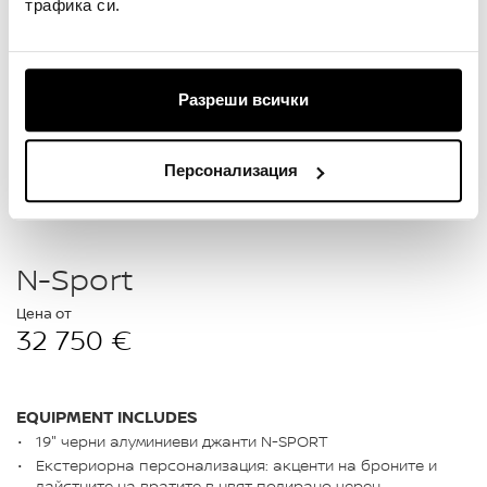
трафика си.
Разреши всички
Персонализация
N-Sport
Цена от
32 750 €
EQUIPMENT INCLUDES
19" черни алуминиеви джанти N-SPORT
Екстериорна персонализация: акценти на броните и
лайстните на вратите в цвят полирано черен