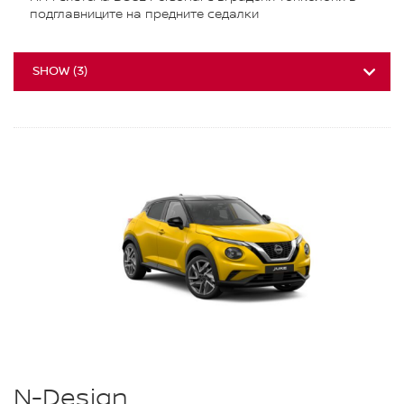
подглавниците на предните седалки
SHOW
(
3
)
N-Design