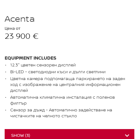
Acenta
Цена от
23 900 €
EQUIPMENT INCLUDES
12.3" цветен сензорен дисплей
Bi-LED - светодиодни къси и дълги светлини
Цветна камера подпомагаща паркирането на заден
ход с изображение на централния информационен
дисплей
Автоматична климатична инсталация с поленов
филтър
Сензор за дъжд - Автоматично задействане на
чистачките на челното стъкло
SHOW
(
3
)