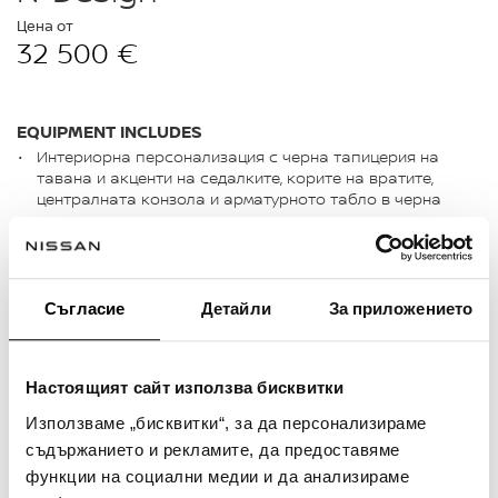
Цена от
32 500 €
EQUIPMENT INCLUDES
Интериорна персонализация с черна тапицерия на
тавана и акценти на седалките, корите на вратите,
централната конзола и арматурното табло в черна
алкантара
MOD (Moving Object Detection) Предупреждение за
движещ се обект зад автомобила при паркиране
Анатомични седалки тип Monoform със спортен
Съгласие
Детайли
За приложението
дизайн и тапицерия от изкуствена кожа
SHOW
(
2
)
Настоящият сайт използва бисквитки
Използваме „бисквитки“, за да персонализираме
съдържанието и рекламите, да предоставяме
функции на социални медии и да анализираме