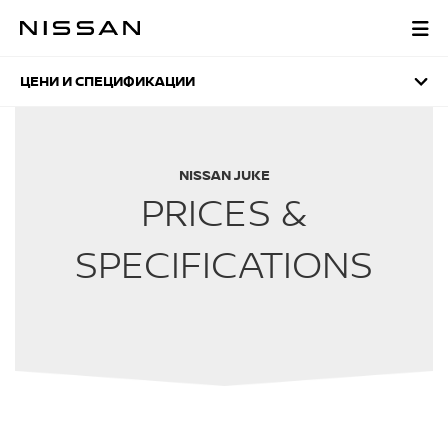
Отидете
на
ЦЕНИ И СПЕЦИФИКАЦ
заглавната
страница
ЦЕНИ И СПЕЦИФИКАЦИИ
NISSAN JUKE
PRICES &
SPECIFICATIONS