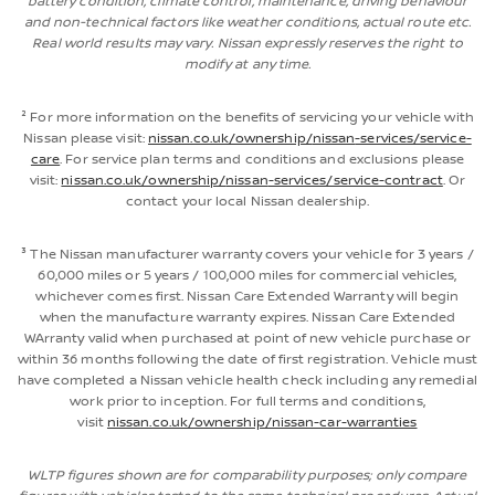
battery condition, climate control, maintenance, driving behaviour
and non-technical factors like weather conditions, actual route etc.
Real world results may vary. Nissan expressly reserves the right to
modify at any time.
² For more information on the benefits of servicing your vehicle with
Nissan please visit:
nissan.co.uk/ownership/
nissan
-services/service-
care
. For service plan terms and conditions and exclusions please
visit:
nissan.co.uk/ownership/
nissan
-services/service-contract
. Or
contact your local Nissan dealership.
³ The Nissan manufacturer warranty covers your vehicle for 3 years /
60,000 miles or 5 years / 100,000 miles for commercial vehicles,
whichever comes first. Nissan Care Extended Warranty will begin
when the manufacture warranty expires. Nissan Care Extended
WArranty valid when purchased at point of new vehicle purchase or
within 36 months following the date of first registration. Vehicle must
have completed a Nissan vehicle health check including any remedial
work prior to inception. For full terms and conditions,
visit
nissan.co.uk/ownership/nissan-car-warranties
WLTP figures shown are for comparability purposes; only compare